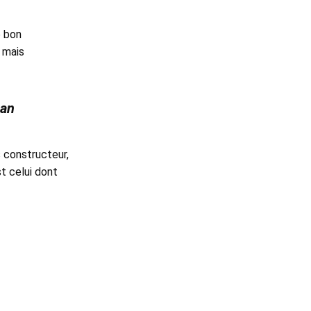
e bon
 mais
san
s constructeur,
st celui dont
ucteur.
vez choisi !
cteur, le
riaux ou ses