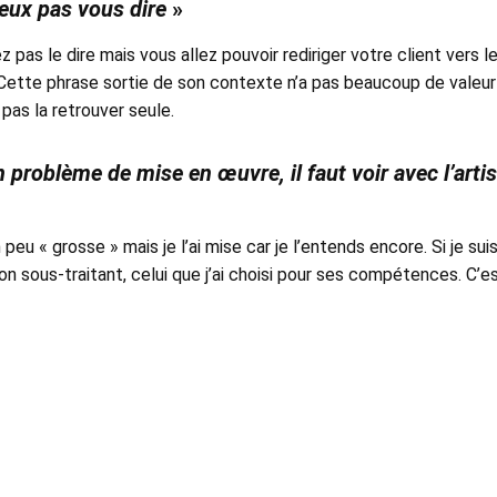
eux pas vous dire
»
 pas le dire mais vous allez pouvoir rediriger votre client vers l
 Cette phrase sortie de son contexte n’a pas beaucoup de valeur
 pas la retrouver seule.
n problème de mise en œuvre, il faut voir avec l’arti
 peu « grosse » mais je l’ai mise car je l’entends encore. Si je sui
mon sous-traitant, celui que j’ai choisi pour ses compétences. C’e
abilité. Le client n’a pas signé avec l’artisan mais avec son constr
s artisans c’est se dévaloriser soi-même !
t pas un bon produit mais c’est bien celui que vous a
e même sujet que précédemment avec l’artisan. Si je suis constru
est mon partenaire. C’est moi qui l’ai choisi. Dévaloriser ses maté