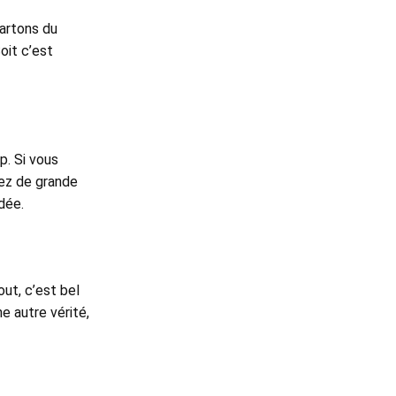
partons du
oit c’est
p. Si vous
vez de grande
dée.
out, c’est bel
ne autre vérité,