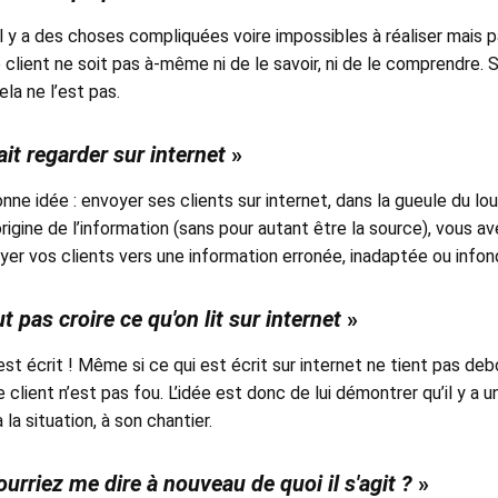
, il y a des choses compliquées voire impossibles à réaliser mais 
e client ne soit pas à-même ni de le savoir, ni de le comprendre. S
ela ne l’est pas.
ait regarder sur internet
»
onne idée : envoyer ses clients sur internet, dans la gueule du lou
’origine de l’information (sans pour autant être la source), vous a
er vos clients vers une information erronée, inadaptée ou infon
ut pas croire ce qu'on lit sur internet
»
est écrit ! Même si ce qui est écrit sur internet ne tient pas deb
le client n’est pas fou. L’idée est donc de lui démontrer qu’il y a u
la situation, à son chantier.
urriez me dire à nouveau de quoi il s'agit ?
»